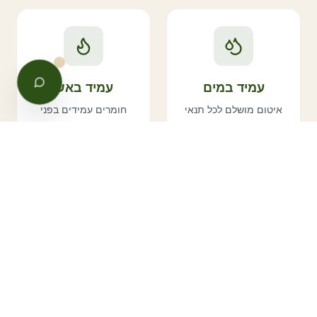
עמיד במים
עמיד באש
איטום מושלם לכל תנאי
חומרים עמידים בפני
גשם
אש
עמיד ברוחות
כל מזג אוויר
עד 120 קמ״ש עמידות
מ-40- עד 70 מעלות
לרוח
צלזיוס